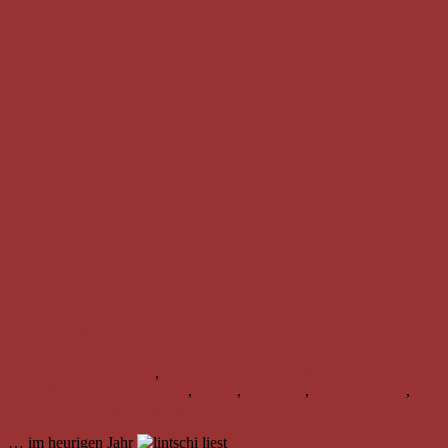
Eine hab ich noch …
evelyne w.
AKTUELL
,
TERMINE
16. Dezember 2025
26.
Dezember 2025
hofgut hotzy
,
lesung
,
pachfurth
,
spendenlesung
,
weihnachtslesung
0 Kommentare
… im heurigen Jahr