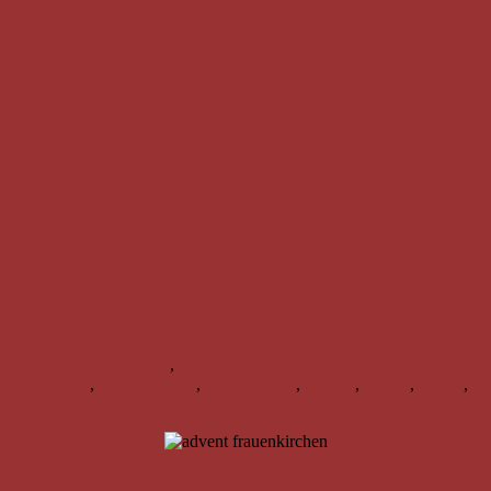
Adventkonzert mit Lesung in
Frauenkirchen
evelyne w.
AKTUELL
,
TERMINE
9. Dezember 2025
9. Dezember
2025
advent
,
adventkonzert
,
adventlesung
,
benefiz
,
charity
,
lesung
,
weihnachtslesung
0 Kommentare