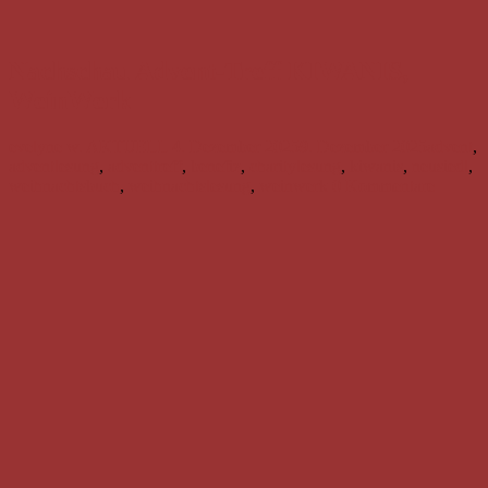
Nachschau Advent-Treff KIWANIS,
WeinWerk
evelyne w.
AKTUELL
4. Dezember 2025
9. Dezember 2025
advent
,
adventlesung
,
adventtreff
,
benefiz
,
charitylesung
,
kiwanis
,
neusiedl
,
weihnachtsbuch
,
weihnachtslesung
,
weinwerk
0 Kommentare