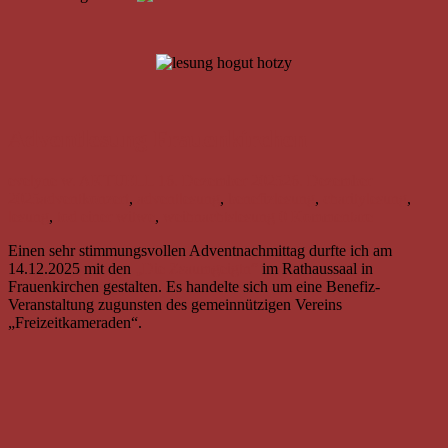
Adventlesung Frauenkirchen
evelyne w.
AKTUELL
16. Dezember 2025
26. Dezember
2025
adventkonzert
,
adventlesung
,
benefizlesung
,
charitylesung
,
lesung
,
tod einer witwe
,
weihnachtslesung
0 Kommentare
Einen sehr stimmungsvollen Adventnachmittag durfte ich am
14.12.2025 mit den
„Die Zsaumgeigtn“
im Rathaussaal in
Frauenkirchen gestalten. Es handelte sich um eine Benefiz-
Veranstaltung zugunsten des gemeinnützigen Vereins
„Freizeitkameraden“.