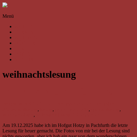
Skip
to
Evelyne
content
Menü
Weissenbach
AKTUELL
Autorenhomepage
TERMINE
von
AUTORIN
Evelyne
BÜCHER
Weissenbach,
TEXTE
die
FOTOS
sich
VIDEOS
in
ihren
weihnachtslesung
Texten
allen
Facetten
Weihnachtslesung im Hofgut Hotzy
der
Liebe
widmet
evelyne w.
AKTUELL
21. Dezember 2025
27. Dezember
2025
adventlesung
,
lesung
,
pannonische tafel
,
spendenlesung
,
weihnachtsbuch
,
weihnachtslesung
0 Kommentare
Am 19.12.2025 habe ich im Hofgut Hotzy in Pachfurth die letzte
Lesung für heuer gemacht. Die Fotos von mir bei der Lesung sind
nichts geworden, aber ich hab ein paar von dem wunderschönen