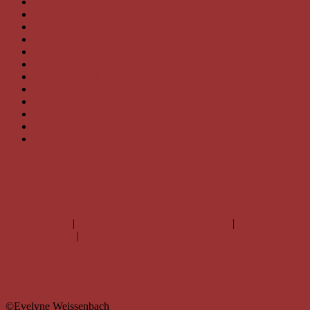
Danke BVZ!
Diese Woche wirds luiselig
Nachschau Lesung in Marz
Leseherbst
Felixdorfer Buchwoche
Herbstlesungen 2025
Spendenscheck vom Badesee
Lesung in der Seebar Apetlon
Nachschau Lesung in der Bücherei Marc Aurel
Und auch im Mai
Im April
Fotoshow Finissage Schloss Fischau
IMPRESSUM
|
DATENSCHUTZERKLÄRUNG
|
DISCLAIMER
|
LINKS
©Evelyne Weissenbach