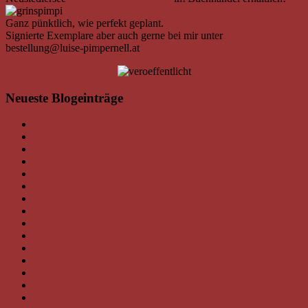
Ganz pünktlich, wie perfekt geplant.
Signierte Exemplare aber auch gerne bei mir unter
bestellung@luise-pimpernell.at
Neueste Blogeinträge
Nachschau Lesung Bookseller Sterzinger
Lesung bei Bookseller in Wolkersdorf
Nachschau Kulturjause Schloss Hunyadi
Kulturjause im Schloss Hunyadi
Weihnachtslesung im Hofgut Hotzy
Eine hab ich noch …
Adventlesung Frauenkirchen
Adventkonzert mit Lesung in Frauenkirchen
Nachschau Advent-Treff KIWANIS, WeinWerk
Termine Weihnachtslesungen
Weihnachtliches …
Nachschau Martiniloben in Weiden am See
Nachschau Lesung Kollnbrunn
Auch diese Woche
Nachschau Lesung im WeinWerk Neusiedl