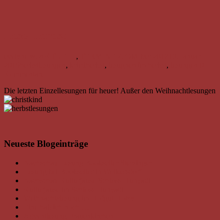
Lese-Herbst
evelyne w.
AKTUELL
,
TERMINE
7. Oktober 2018
10. Januar
2019
herbstlesungen
,
krimiherbst
,
lesugnen im herbst
,
lesungen
0
Kommentare
Die letzten Einzellesungen für heuer! Außer den Weihnachtlesungen
Neueste Blogeinträge
Nachschau Lesung Bookseller Sterzinger
Lesung bei Bookseller in Wolkersdorf
Nachschau Kulturjause Schloss Hunyadi
Kulturjause im Schloss Hunyadi
Weihnachtslesung im Hofgut Hotzy
Eine hab ich noch …
Adventlesung Frauenkirchen