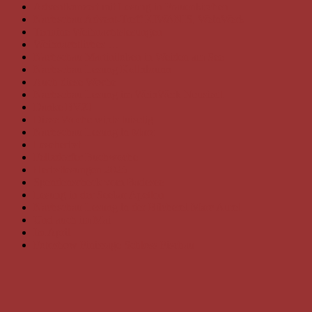
Adventkonzert mit Lesung in Frauenkirchen
Nachschau Advent-Treff KIWANIS, WeinWerk
Termine Weihnachtslesungen
Weihnachtliches …
Nachschau Martiniloben in Weiden am See
Nachschau Lesung Kollnbrunn
Auch diese Woche
Nachschau Lesung im WeinWerk Neusiedl
Danke BVZ!
Diese Woche wirds luiselig
Nachschau Lesung in Marz
Leseherbst
Felixdorfer Buchwoche
Herbstlesungen 2025
Spendenscheck vom Badesee
Lesung in der Seebar Apetlon
Nachschau Lesung in der Bücherei Marc Aurel
Und auch im Mai
Im April
Fotoshow Finissage Schloss Fischau