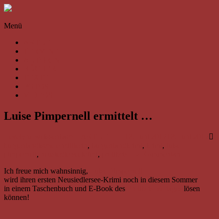
Skip
to
Evelyne
content
Menü
Weissenbach
AKTUELL
Autorenhomepage
TERMINE
von
AUTORIN
Evelyne
BÜCHER
Weissenbach,
TEXTE
die
FOTOS
sich
VIDEOS
in
ihren
Luise Pimpernell ermittelt …
Texten
allen
Facetten
evelyne weissenbach
AKTUELL
18. Juni 2017
18. Juni 2017
der
burgenländische ermittlerin
,
burgenlandkrimi
,
krimi
,
luise
Liebe
pimpernell
,
neusiedlerseekrimi
,
prolibris
2 Kommentare
widmet
Ich freue mich wahnsinnig,
Luise Pimpernell
wird ihren ersten Neusiedlersee-Krimi noch in diesem Sommer
in einem Taschenbuch und E-Book des
Prolibris-Verlages
lösen
können!