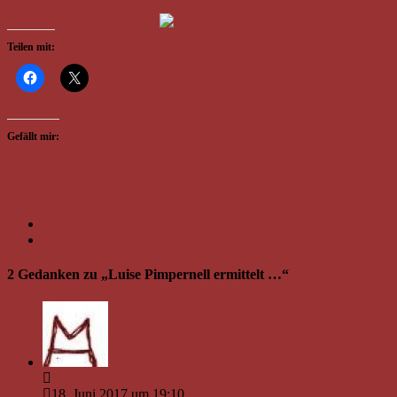
Teilen mit:
Gefällt mir:
←
Nachschau Lackenbach
Nächste Lesung
→
2 Gedanken zu „
Luise Pimpernell ermittelt …
“
Helmut Maier
18. Juni 2017 um 19:10