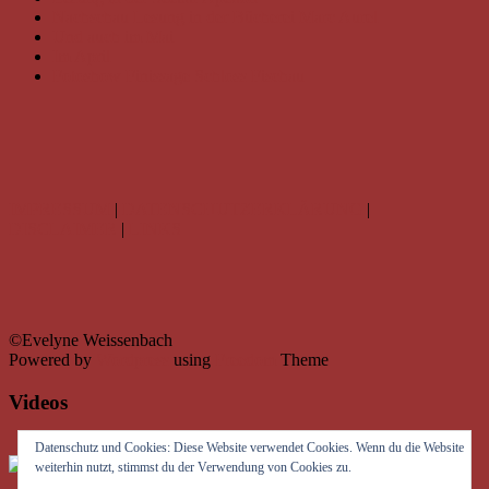
Nachschau Lesung in der Bücherei Marc Aurel
Und auch im Mai
Im April
Fotoshow Finissage Schloss Fischau
IMPRESSUM
|
DATENSCHUTZERKLÄRUNG
|
DISCLAIMER
|
LINKS
©Evelyne Weissenbach
Powered by
Wordpress
using
Freedom
Theme
Videos
Datenschutz und Cookies: Diese Website verwendet Cookies. Wenn du die Website
weiterhin nutzt, stimmst du der Verwendung von Cookies zu.