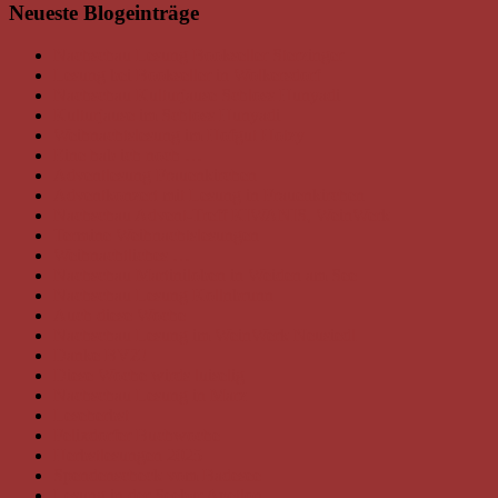
Neueste Blogeinträge
Nachschau Lesung Bookseller Sterzinger
Lesung bei Bookseller in Wolkersdorf
Nachschau Kulturjause Schloss Hunyadi
Kulturjause im Schloss Hunyadi
Weihnachtslesung im Hofgut Hotzy
Eine hab ich noch …
Adventlesung Frauenkirchen
Adventkonzert mit Lesung in Frauenkirchen
Nachschau Advent-Treff KIWANIS, WeinWerk
Termine Weihnachtslesungen
Weihnachtliches …
Nachschau Martiniloben in Weiden am See
Nachschau Lesung Kollnbrunn
Auch diese Woche
Nachschau Lesung im WeinWerk Neusiedl
Danke BVZ!
Diese Woche wirds luiselig
Nachschau Lesung in Marz
Leseherbst
Felixdorfer Buchwoche
Herbstlesungen 2025
Spendenscheck vom Badesee
Lesung in der Seebar Apetlon