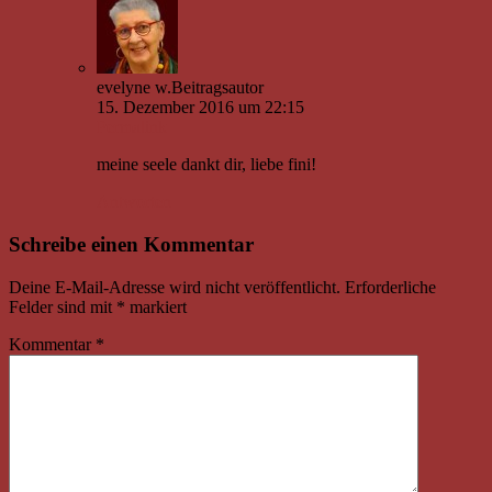
evelyne w.
Beitragsautor
15. Dezember 2016 um 22:15
Permalink
meine seele dankt dir, liebe fini!
Antworten
Schreibe einen Kommentar
Deine E-Mail-Adresse wird nicht veröffentlicht.
Erforderliche
Felder sind mit
*
markiert
Kommentar
*