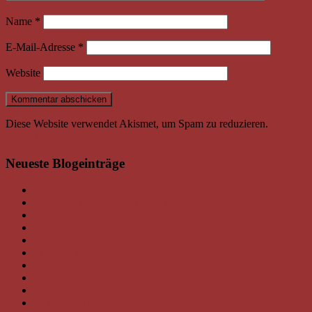
Name
*
E-Mail-Adresse
*
Website
Diese Website verwendet Akismet, um Spam zu reduzieren.
Erfahre,
wie deine Kommentardaten verarbeitet werden.
Neueste Blogeinträge
Nachschau Lesung Bookseller Sterzinger
Lesung bei Bookseller in Wolkersdorf
Nachschau Kulturjause Schloss Hunyadi
Kulturjause im Schloss Hunyadi
Weihnachtslesung im Hofgut Hotzy
Eine hab ich noch …
Adventlesung Frauenkirchen
Adventkonzert mit Lesung in Frauenkirchen
Nachschau Advent-Treff KIWANIS, WeinWerk
Termine Weihnachtslesungen