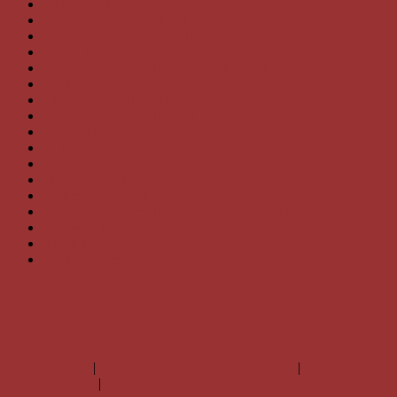
Weihnachtliches …
Nachschau Martiniloben in Weiden am See
Nachschau Lesung Kollnbrunn
Auch diese Woche
Nachschau Lesung im WeinWerk Neusiedl
Danke BVZ!
Diese Woche wirds luiselig
Nachschau Lesung in Marz
Leseherbst
Felixdorfer Buchwoche
Herbstlesungen 2025
Spendenscheck vom Badesee
Lesung in der Seebar Apetlon
Nachschau Lesung in der Bücherei Marc Aurel
Und auch im Mai
Im April
Fotoshow Finissage Schloss Fischau
IMPRESSUM
|
DATENSCHUTZERKLÄRUNG
|
DISCLAIMER
|
LINKS