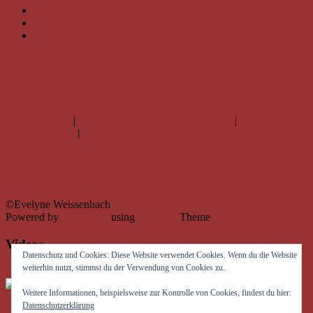
Und auch im Mai
Im April
Fotoshow Finissage Schloss Fischau
IMPRESSUM
|
DATENSCHUTZERKLÄRUNG
|
DISCLAIMER
|
LINKS
©Evelyne Weissenbach
Powered by
Wordpress
using
Freedom
Theme
Videos
Datenschutz und Cookies: Diese Website verwendet Cookies. Wenn du die Website
weiterhin nutzt, stimmst du der Verwendung von Cookies zu.
Weitere Informationen, beispielsweise zur Kontrolle von Cookies, findest du hier:
Datenschutzerklärung