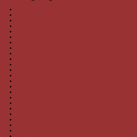
Nachschau Lesung Bookseller Sterzinger
Lesung bei Bookseller in Wolkersdorf
Nachschau Kulturjause Schloss Hunyadi
Kulturjause im Schloss Hunyadi
Weihnachtslesung im Hofgut Hotzy
Eine hab ich noch …
Adventlesung Frauenkirchen
Adventkonzert mit Lesung in Frauenkirchen
Nachschau Advent-Treff KIWANIS, WeinWerk
Termine Weihnachtslesungen
Weihnachtliches …
Nachschau Martiniloben in Weiden am See
Nachschau Lesung Kollnbrunn
Auch diese Woche
Nachschau Lesung im WeinWerk Neusiedl
Danke BVZ!
Diese Woche wirds luiselig
Nachschau Lesung in Marz
Leseherbst
Felixdorfer Buchwoche
Herbstlesungen 2025
Spendenscheck vom Badesee
Lesung in der Seebar Apetlon
Nachschau Lesung in der Bücherei Marc Aurel