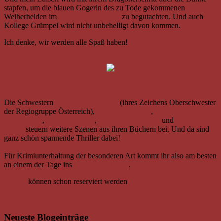
stapfen, um die blauen Gogerln des zu Tode gekommenen
Weiberhelden im
„Tod eines Surfers“
zu begutachten. Und auch
Kollege Grümpel wird nicht unbehelligt davon kommen.
Ich denke, wir werden alle Spaß haben!
Die Schwestern
Christine Neumayer
(ihres Zeichens Oberschwester
der Regiogruppe Österreich),
Alexandra Bleyer
,
Gabriele
Grausgruber
,
Katharina Kutil
,
Nicole Makarewicz
und
Ingrid J.
Poljak
steuern weitere Szenen aus ihren Büchern bei. Und da sind
ganz schön spannende Thriller dabei!
Für Krimiunterhaltung der besonderen Art kommt ihr also am besten
an einem der Tage ins
Wiener Spektakel
.
Tickets
können schon reserviert werden
Neueste Blogeinträge