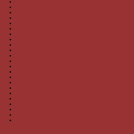
Weihnachtslesung im Hofgut Hotzy
Eine hab ich noch …
Adventlesung Frauenkirchen
Adventkonzert mit Lesung in Frauenkirchen
Nachschau Advent-Treff KIWANIS, WeinWerk
Termine Weihnachtslesungen
Weihnachtliches …
Nachschau Martiniloben in Weiden am See
Nachschau Lesung Kollnbrunn
Auch diese Woche
Nachschau Lesung im WeinWerk Neusiedl
Danke BVZ!
Diese Woche wirds luiselig
Nachschau Lesung in Marz
Leseherbst
Felixdorfer Buchwoche
Herbstlesungen 2025
Spendenscheck vom Badesee
Lesung in der Seebar Apetlon
Nachschau Lesung in der Bücherei Marc Aurel
Und auch im Mai
Im April
Fotoshow Finissage Schloss Fischau