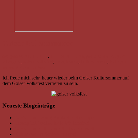
Golser Kultursommer
evelyne w.
AKTUELL
,
TERMINE
1. August 2023
14. August
2023
gols
,
golser volksfest
,
krimilesung
,
kultursommer
,
tod einer
witwe
0 Kommentare
Ich freue mich sehr, heuer wieder beim Golser Kultursommer auf
dem Golser Volksfest vertreten zu sein.
Neueste Blogeinträge
Nachschau Lesung Bookseller Sterzinger
Lesung bei Bookseller in Wolkersdorf
Nachschau Kulturjause Schloss Hunyadi
Kulturjause im Schloss Hunyadi