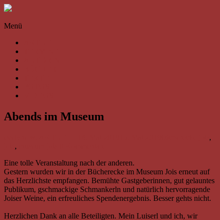
Skip
to
Evelyne
content
Menü
Weissenbach
AKTUELL
Autorenhomepage
TERMINE
von
AUTORIN
Evelyne
BÜCHER
Weissenbach,
TEXTE
die
FOTOS
sich
VIDEOS
in
ihren
Abends im Museum
Texten
allen
Facetten
evelyne w.
AKTUELL
14. Mai 2019
15. Mai 2019
bücherecke jois
,
der
jois
,
museum jois
0 Kommentare
Liebe
widmet
Eine tolle Veranstaltung nach der anderen.
Gestern wurden wir in der Bücherecke im Museum Jois erneut auf
das Herzlichste empfangen. Bemühte Gastgeberinnen, gut gelauntes
Publikum, gschmackige Schmankerln und natürlich hervorragende
Joiser Weine, ein erfreuliches Spendenergebnis. Besser gehts nicht.
Herzlichen Dank an alle Beteiligten. Mein Luiserl und ich, wir