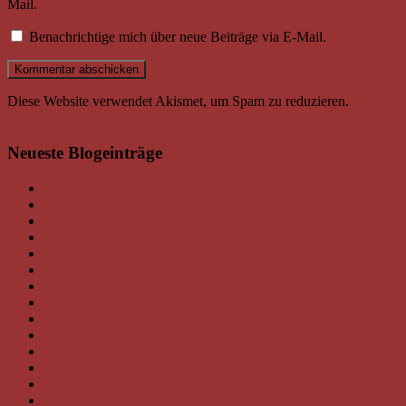
Mail.
Benachrichtige mich über neue Beiträge via E-Mail.
Diese Website verwendet Akismet, um Spam zu reduzieren.
Erfahre,
wie deine Kommentardaten verarbeitet werden.
Neueste Blogeinträge
Nachschau Lesung Bookseller Sterzinger
Lesung bei Bookseller in Wolkersdorf
Nachschau Kulturjause Schloss Hunyadi
Kulturjause im Schloss Hunyadi
Weihnachtslesung im Hofgut Hotzy
Eine hab ich noch …
Adventlesung Frauenkirchen
Adventkonzert mit Lesung in Frauenkirchen
Nachschau Advent-Treff KIWANIS, WeinWerk
Termine Weihnachtslesungen
Weihnachtliches …
Nachschau Martiniloben in Weiden am See
Nachschau Lesung Kollnbrunn
Auch diese Woche