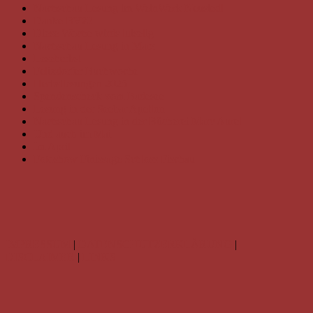
Nachschau Lesung im WeinWerk Neusiedl
Danke BVZ!
Diese Woche wirds luiselig
Nachschau Lesung in Marz
Leseherbst
Felixdorfer Buchwoche
Herbstlesungen 2025
Spendenscheck vom Badesee
Lesung in der Seebar Apetlon
Nachschau Lesung in der Bücherei Marc Aurel
Und auch im Mai
Im April
Fotoshow Finissage Schloss Fischau
IMPRESSUM
|
DATENSCHUTZERKLÄRUNG
|
DISCLAIMER
|
LINKS