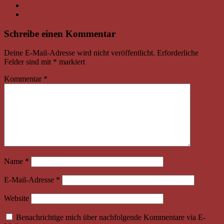
←
Bücherträumereien
Literarischer Treffpunkt
→
Schreibe einen Kommentar
Deine E-Mail-Adresse wird nicht veröffentlicht.
Erforderliche
Felder sind mit
*
markiert
Kommentar
*
Name
*
E-Mail-Adresse
*
Website
Benachrichtige mich über nachfolgende Kommentare via E-