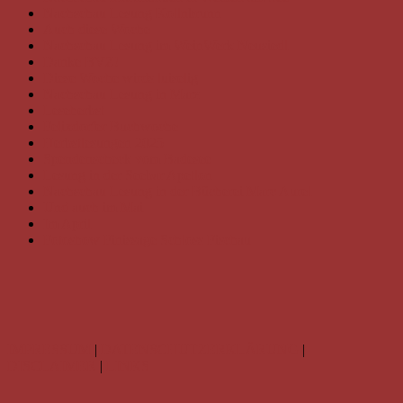
Nachschau Lesung Kollnbrunn
Auch diese Woche
Nachschau Lesung im WeinWerk Neusiedl
Danke BVZ!
Diese Woche wirds luiselig
Nachschau Lesung in Marz
Leseherbst
Felixdorfer Buchwoche
Herbstlesungen 2025
Spendenscheck vom Badesee
Lesung in der Seebar Apetlon
Nachschau Lesung in der Bücherei Marc Aurel
Und auch im Mai
Im April
Fotoshow Finissage Schloss Fischau
IMPRESSUM
|
DATENSCHUTZERKLÄRUNG
|
DISCLAIMER
|
LINKS