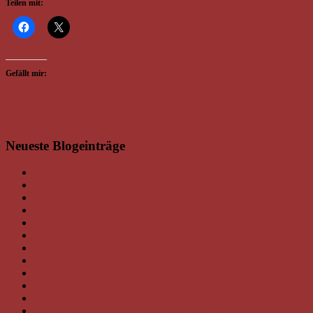
Teilen mit:
Gefällt mir:
Neueste Blogeinträge
Nachschau Lesung Bookseller Sterzinger
Lesung bei Bookseller in Wolkersdorf
Nachschau Kulturjause Schloss Hunyadi
Kulturjause im Schloss Hunyadi
Weihnachtslesung im Hofgut Hotzy
Eine hab ich noch …
Adventlesung Frauenkirchen
Adventkonzert mit Lesung in Frauenkirchen
Nachschau Advent-Treff KIWANIS, WeinWerk
Termine Weihnachtslesungen
Weihnachtliches …
Nachschau Martiniloben in Weiden am See